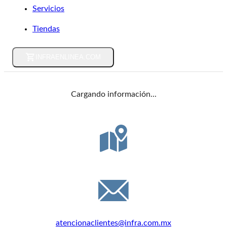
Servicios
Tiendas
INFRAENLINEA.COM
Cargando información...
DIRECCIÓN
Félix Guzmán 16, C.P. 53398, Edo. de México
EMAIL
atencionaclientes@infra.com.mx