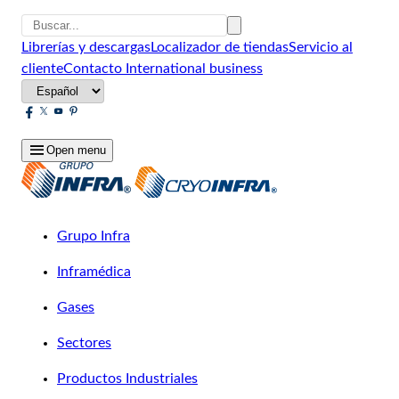
Librerías y descargas
Localizador de tiendas
Servicio al
cliente
Contacto
International business
Open menu
Grupo Infra
Inframédica
Gases
Sectores
Productos Industriales