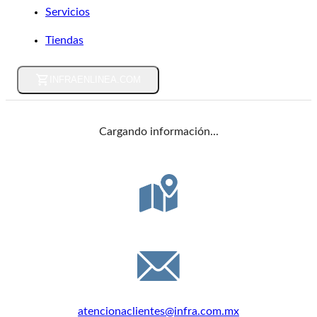
Servicios
Tiendas
INFRAENLINEA.COM
Cargando información...
DIRECCIÓN
Félix Guzmán 16, C.P. 53398, Edo. de México
EMAIL
atencionaclientes@infra.com.mx