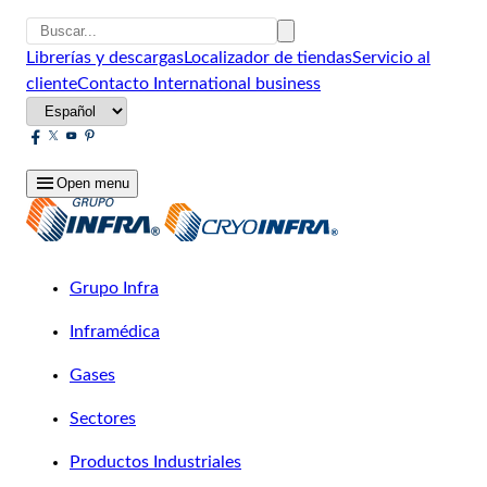
Librerías y descargas
Localizador de tiendas
Servicio al
cliente
Contacto
International business
Open menu
Grupo Infra
Inframédica
Gases
Sectores
Productos Industriales