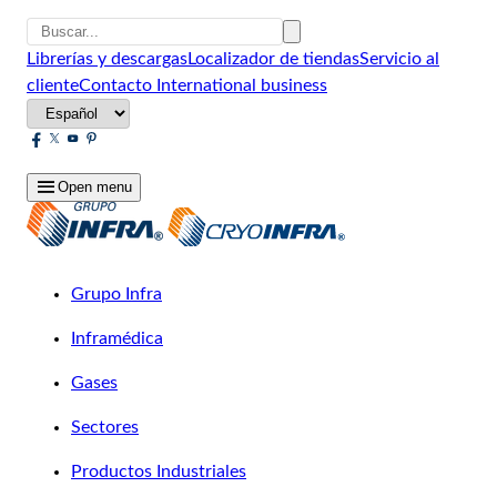
Librerías y descargas
Localizador de tiendas
Servicio al
cliente
Contacto
International business
Open menu
Grupo Infra
Inframédica
Gases
Sectores
Productos Industriales