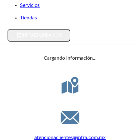
Servicios
Tiendas
INFRAENLINEA.COM
Cargando información...
DIRECCIÓN
Félix Guzmán 16, C.P. 53398, Edo. de México
EMAIL
atencionaclientes@infra.com.mx