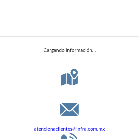
Cargando información...
DIRECCIÓN
Félix Guzmán 16, C.P. 53398, Edo. de México
EMAIL
atencionaclientes@infra.com.mx