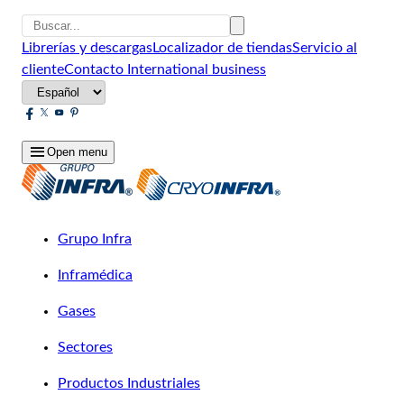
Librerías y descargas
Localizador de tiendas
Servicio al
cliente
Contacto
International business
Open menu
Grupo Infra
Inframédica
Gases
Sectores
Productos Industriales