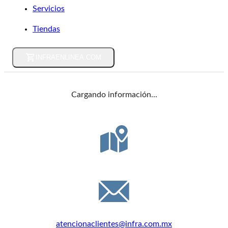
Servicios
Tiendas
INFRAENLINEA.COM
Cargando información...
DIRECCIÓN
Félix Guzmán 16, C.P. 53398, Edo. de México
EMAIL
atencionaclientes@infra.com.mx